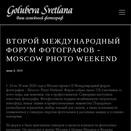
ВТОРОЙ МЕЖДУНАРОДНЫЙ
ФОРУМ ФОТОГРАФОВ -
MOSCOW PHOTO WEEKEND
июня 8, 2019
C 24 по 26 мая 2020 года в Москве прошел II Международный форум
фотографов – Moscow Photo Weekend. Форум собрал около 150 участников со
всего мира, как новичков, так и профессионалов. Спикерами выступили
известные фотографы. Фотофестиваль подарил незабываемую творческую
атмосферу, новые знания и профессиональные знакомства! Порадовало
разнообразие воркшопов, выбор локаций для съемок, а также возможность
ознакомиться у спикеров секретам фотосъемки в различных жанрах и условиях
освещения.
На форум я была приглашена спикером и провела воркшоп по фотосъемке
крещения. Он проходил в центре Москвы в Церкви Михаила и Феодора