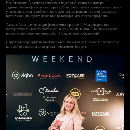
Черниговских. В рамках воркшопа я поделилась своим опытом по
художественной фотосъемке в храме. У нас были замечательные модели, и все
участники смогли приобрести не только ценные навыки по этому сложному
виду съемки, но сделать красивые фотографии для своего портфолио.
Также я была членом жюри фотопремии в рамках II Международного
фотофорума MoscowPhotoWeekend в номинации "Семья". На премию было
подано много замечательных работ. Поздравляем победителей!
Партнером мероприятия выступил отель Renaissance Moscow Monarch Center,
который распахнул свои двери для участников форума.