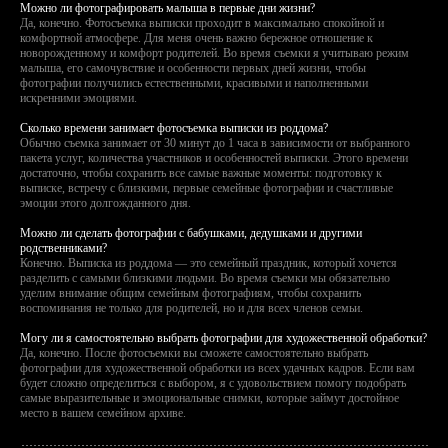
Можно ли фотографировать малыша в первые дни жизни?
Да, конечно. Фотосъемка выписки проходит в максимально спокойной и
комфортной атмосфере. Для меня очень важно бережное отношение к
новорожденному и комфорт родителей. Во время съемки я учитываю режим
малыша, его самочувствие и особенности первых дней жизни, чтобы
фотографии получились естественными, красивыми и наполненными
искренними эмоциями.
Сколько времени занимает фотосъемка выписки из роддома?
Обычно съемка занимает от 30 минут до 1 часа в зависимости от выбранного
пакета услуг, количества участников и особенностей выписки. Этого времени
достаточно, чтобы сохранить все самые важные моменты: подготовку к
выписке, встречу с близкими, первые семейные фотографии и счастливые
эмоции этого долгожданного дня.
Можно ли сделать фотографии с бабушками, дедушками и другими
родственниками?
Конечно. Выписка из роддома — это семейный праздник, который хочется
разделить с самыми близкими людьми. Во время съемки мы обязательно
уделим внимание общим семейным фотографиям, чтобы сохранить
воспоминания не только для родителей, но и для всех членов семьи.
Могу ли я самостоятельно выбрать фотографии для художественной обработки?
Да, конечно. После фотосъемки вы сможете самостоятельно выбрать
фотографии для художественной обработки из всех удачных кадров. Если вам
будет сложно определиться с выбором, я с удовольствием помогу подобрать
самые выразительные и эмоциональные снимки, которые займут достойное
место в вашем семейном архиве.