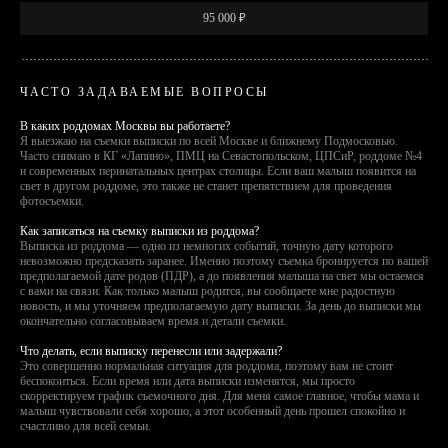
95 000 ₽
ЧАСТО ЗАДАВАЕМЫЕ ВОПРОСЫ
В каких роддомах Москвы вы работаете?
Я выезжаю на съемки выписки по всей Москве и ближнему Подмосковью.
Часто снимаю в КГ «Лапино», ПМЦ на Севастопольском, ЦПСиР, роддоме №4
и современных перинатальных центрах столицы. Если ваш малыш появится на
свет в другом роддоме, это также не станет препятствием для проведения
фотосъемки.
Как записаться на съемку выписки из роддома?
Выписка из роддома — одно из немногих событий, точную дату которого
невозможно предсказать заранее. Именно поэтому съемка бронируется по вашей
предполагаемой дате родов (ПДР), а до появления малыша на свет мы остаемся
с вами на связи. Как только малыш родится, вы сообщаете мне радостную
новость, и мы уточняем предполагаемую дату выписки. За день до выписки мы
окончательно согласовываем время и детали съемки.
Что делать, если выписку перенесли или задержали?
Это совершенно нормальная ситуация для роддома, поэтому вам не стоит
беспокоиться. Если время или дата выписки изменятся, мы просто
скорректируем график съемочного дня. Для меня самое главное, чтобы мама и
малыш чувствовали себя хорошо, а этот особенный день прошел спокойно и
счастливо для всей семьи.