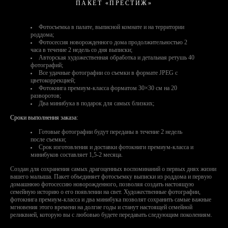
ПАКЕТ «ПРЕСТИЖ»
Фотосъемка в палате, выписной комнате и на территории
роддома;
Фотосессия новорожденного дома продолжительностью 2
часа в течение 2 недель со дня выписки;
Авторская художественная обработка и детальная ретушь 40
фотографий;
Все удачные фотографии со съемки в формате JPEG с
цветокоррекцией;
Фотокнига премиум-класса форматом 30×30 см на 20
разворотов;
Два минибука в подарок для самых близких;
Сроки выполнения заказа:
Готовые фотографии будут переданы в течение 2 недель
после съемки;
Срок изготовления и доставки фотокниги премиум-класса и
минибуков составляет 1,5-2 месяца.
Создан для сохранения самых драгоценных воспоминаний о первых днях жизни
вашего малыша. Пакет объединяет фотосъемку выписки из роддома и первую
домашнюю фотосессию новорожденного, позволяя создать настоящую
семейную историю о его появлении на свет. Художественные фотографии,
фотокнига премиум-класса и два минибука позволят сохранить самые важные
мгновения этого времени на долгие годы и станут настоящей семейной
реликвией, которую вы с любовью будете передавать следующим поколениям.