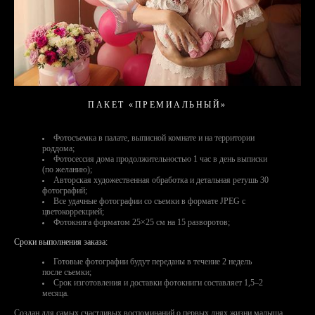
ПАКЕТ «ПРЕМИАЛЬНЫЙ»
Фотосъемка в палате, выписной комнате и на территории
роддома;
Фотосессия дома продолжительностью 1 час в день выписки
(по желанию);
Авторская художественная обработка и детальная ретушь 30
фотографий;
Все удачные фотографии со съемки в формате JPEG с
цветокоррекцией;
Фотокнига форматом 25×25 см на 15 разворотов;
Сроки выполнения заказа:
Готовые фотографии будут переданы в течение 2 недель
после съемки;
Срок изготовления и доставки фотокниги составляет 1,5–2
месяца.
Создан для самых счастливых воспоминаний о первых днях жизни малыша.