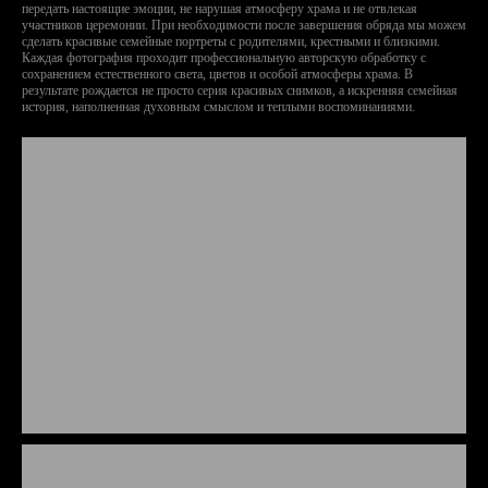
передать настоящие эмоции, не нарушая атмосферу храма и не отвлекая
участников церемонии. При необходимости после завершения обряда мы можем
сделать красивые семейные портреты с родителями, крестными и близкими.
Каждая фотография проходит профессиональную авторскую обработку с
сохранением естественного света, цветов и особой атмосферы храма. В
результате рождается не просто серия красивых снимков, а искренняя семейная
история, наполненная духовным смыслом и теплыми воспоминаниями.