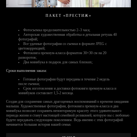
ПАКЕТ «ПРЕСТИЖ»
Фотосъемка продолжительностью 2–3 часа;
Авторская художественная обработка и детальная ретушь 40
фотографий;
Все удачные фотографии со съемки в формате JPEG с
цветокоррекцией;
Фотокнига премиум-класса форматом 30×30 см на 20
разворотов;
Два минибука в подарок для самых близких;
Сроки выполнения заказа:
Готовые фотографии будут переданы в течение 2 недель
после съемки;
Срок изготовления и доставки фотокниги премиум-класса и
минибуков составляет 1,5-2 месяца.
Создан для сохранения самых драгоценных воспоминаний о времени ожидания
малыша. Художественные фотографии, фотокнига премиум-класса и два
минибука позволят сохранить неповторимую красоту этого удивительного
периода жизни и станут настоящей семейной реликвией, которую вы с любовью
будете передавать следующим поколениям. Ведь именно с этих фотографий
начинается большая история вашей семьи.