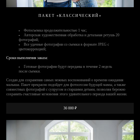
ПАКЕТ «КЛАССИЧЕСКИЙ»
Фотосъемка продолжительностью 1 час;
Авторская художественная обработка и детальная ретушь 20
фотографий;
Все удачные фотографии со съемки в формате JPEG с
цветокоррекцией;
Сроки выполнения заказа:
Готовые фотографии будут переданы в течение 2 недель
после съемки.
Создан для сохранения самых нежных воспоминаний о времени ожидания
малыша. Пакет прекрасно подойдет для фотосессии будущей мамы, а также
совместных фотографий с супругом и старшими детьми, позволяя бережно
сохранить счастливые мгновения этого удивительного периода вашей жизни.
36 000 ₽