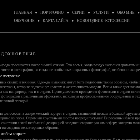
ГЛАВНАЯ
●
ПОРТФОЛИО
●
СЕРИИ
●
УСЛУГИ
●
ОБО МНЕ
●
ОБУЧЕНИЕ
●
КАРТА САЙТА
●
НОВОГОДНИЕ ФОТОСЕССИИ
ВДОХНОВЕНИЕ
ирода просыпается после зимней спячки. Это время, когда воздух наполнен ароматами цв
м числе и фотографов, на создание необычных и красивых фотографий, особенно в жанре
ее настроение
ных стилях и техниках. Одежда и макияж могут быть подобраны таким образом, чтобы
аксессуары, которые подчеркнут красоту и женственность модели. Весна также дает воз
 как на природе, так и в студии. Преимуществом проведения фотосессии в студии явл
е фотографии с различными эффектами, используя профессиональное оборудование и те
менчивой погодой.
ть фотосессия в жанре женский портрет в студии, засыпанной песком и большой хрустал
 прямо из песка. Огромная хрустальная люстра посреди пустыни! Ее роскошь и блеск п
 сочетании с этой необычной декорацией создают невероятную атмосферу, которую можн
т на создание неповторимых образов.
в любом возрасте
я девушек, но и для будущих мам, девочек и женщин любого возраста. Ведь ее главное до