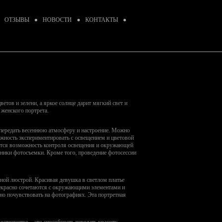
ОТЗЫВЫ
●
НОВОСТИ
●
КОНТАКТЫ
●
етов и зелени, а яркое солнце дарит мягкий свет и
 женского портрета.
 передать весеннюю атмосферу и настроение. Можно
можность экспериментировать с освещением и цветовой
яется возможность контроля освещения и окружающей
хники фотосъемки. Кроме того, проведение фотосессии
ьной люстрой. Красивая девушка в светлом платье
рекрасно сочетаются с окружающими элементами и
о почувствовать на фотографиях. Эта портретная
стоинство – это способность передать красоту,