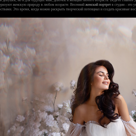
теризуют женскую природу в любом возрасте. Весенний
женский портрет
в студии - это 
ствами. Это время, когда можно раскрыть творческий потенциал и создать красивые во