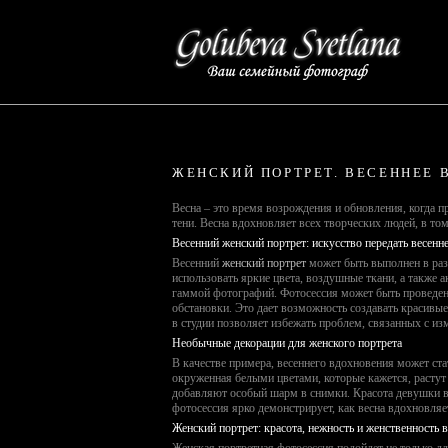
ЖЕНСКИЙ ПОРТРЕТ. ВЕСЕННЕЕ 
Весна – это время возрождения и обновления, когда пр
тени. Весна вдохновляет всех творческих людей, в то
Весенний женский портрет: искусство передать весенн
Весенний
женский портрет
может быть выполнен в раз
использовать яркие цвета, воздушные ткани, а также 
гаммой фотографий. Фотосессия может быть проведена
обстановки. Это дает возможность создавать красивы
в студии позволяет избежать проблем, связанных с из
Необычные декорации для женского портрета
В качестве примера, весеннего вдохновения может ста
окруженная белыми цветами, которые кажется, растут
добавляют особый шарм в снимки. Красота девушки в
фотосессия ярко демонстрирует, как весна вдохновляе
Женский портрет: красота, нежность и женственность 
Женская портретная фотосессия подойдет не только дл