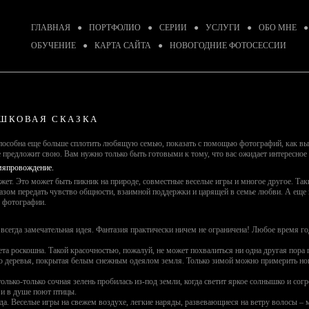
ГЛАВНАЯ
●
ПОРТФОЛИО
●
СЕРИИ
●
УСЛУГИ
●
ОБО МНЕ
●
ОБУЧЕНИЕ
●
КАРТА САЙТА
●
НОВОГОДНИЕ ФОТОСЕССИИ
ШКОВАЯ СКАЗКА
 способна еще больше сплотить любящую семью, показать с помощью фотографий, как в
предложит свою. Вам нужно только быть готовыми к тому, что вас ожидает интересное
емяпровождение.
т. Это может быть пикник на природе, совместные веселые игры и многое другое. Та
м передать чувство общности, взаимной поддержки и царящей в семье любви. А еще в
е фотографии.
о всегда замечательная идея. Фантазия практически ничем не ограничена! Любое время 
ета роскошна. Такой красочностью, пожалуй, не может похвалиться ни одна другая пора 
ью деревья, покрытая белым снежным одеялом земля. Только зимой можно примерить но
только-только сочная зелень пробилась из-под земли, когда светит яркое солнышко и согр
 и в душе поют птицы.
а. Веселые игры на свежем воздухе, легкие наряды, развевающиеся на ветру волосы –