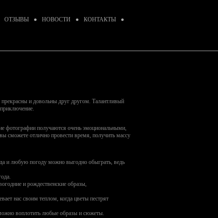
ОТЗЫВЫ
●
НОВОСТИ
●
КОНТАКТЫ
●
ы прекрасны и довольны друг другом. Талантливый
 приключение.
кие фотографии получаются очень эмоциональными,
ы сможете отлично провести время, получить массу
года и любую погоду можно выгодно обыграть, ведь
года.
вогодние и рождественские образы,
евает нас своим теплом, когда цветы пестрят
 можно воплотить любые образы и сюжеты.