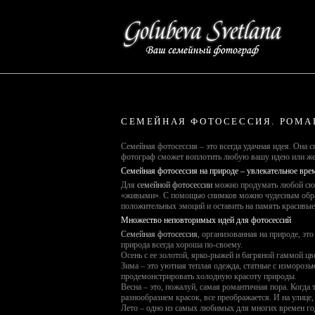
СЕМЕЙНАЯ ФОТОСЕССИЯ. РОМА
Семейная фотосессия – это всегда удачная идея. Она
фотограф сможет воплотить любую вашу идею или же 
Семейная фотосессия на природе – увлекательное вр
Для
семейной фотосессии
можно продумать любой сюже
«живыми». С помощью снимков можно чудесным образо
положительных эмоций и оставить на память красивы
Множество неповторимых идей для фотосессий
Семейная фотосессия
, организованная на природе, эт
природа всегда хороша по-своему.
Осень с ее золотой, ярко-рыжей и багряной гаммой цв
Зима – это уютная теплая одежда, статные с измороз
продемонстрировать холодную красоту природы.
Весна – это, пожалуй, самая романтичная пора. Когда 
разнообразием красок, все преображается. И на улице,
Лето – одно из самых любимых для многих времен год