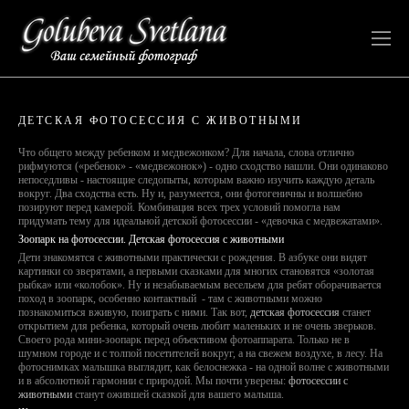
ДЕТСКАЯ ФОТОСЕССИЯ С ЖИВОТНЫМИ
Что общего между ребенком и медвежонком? Для начала, слова отлично
рифмуются («ребенок» - «медвежонок») - одно сходство нашли. Они одинаково
непоседливы - настоящие следопыты, которым важно изучить каждую деталь
вокруг. Два сходства есть. Ну и, разумеется, они фотогеничны и волшебно
позируют перед камерой. Комбинация всех трех условий помогла нам
придумать тему для идеальной детской фотосессии - «девочка с медвежатами».
Зоопарк на фотосессии. Детская фотосессия с животными
Дети знакомятся с животными практически с рождения. В азбуке они видят
картинки со зверятами, а первыми сказками для многих становятся «золотая
рыбка» или «колобок». Ну и незабываемым весельем для ребят оборачивается
поход в зоопарк, особенно контактный - там с животными можно
познакомиться вживую, поиграть с ними. Так вот,
детская фотосессия
станет
открытием для ребенка, который очень любит маленьких и не очень зверьков.
Своего рода мини-зоопарк перед объективом фотоаппарата. Только не в
шумном городе и с толпой посетителей вокруг, а на свежем воздухе, в лесу. На
фотоснимках малышка выглядит, как белоснежка - на одной волне с животными
и в абсолютной гармонии с природой. Мы почти уверены:
фотосессии с
животными
станут ожившей сказкой для вашего малыша.