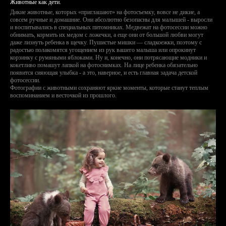
Животные как дети.
Дикие животные, которых «приглашают» на фотосъемку, вовсе не дикие, а
совсем ручные и домашние. Они абсолютно безопасны для малышей - выросли
и воспитывались в специальных питомниках. Медвежат на фотосессии можно
обнимать, кормить их медом с ложечки, а еще они от большой любви могут
даже лизнуть ребенка в щечку. Пушистые мишки — сладкоежки, поэтому с
радостью полакомятся угощением из рук вашего малыша или опрокинут
корзинку с румяными яблоками. Ну и, конечно, они потрясающие модники и
кокетливо помашут лапкой на фотоснимках. На лице ребенка обязательно
появится сияющая улыбка - а это, наверное, и есть главная задача детской
фотосессии.
Фотографии с животными сохраняют яркие моменты, которые станут теплым
воспоминанием и весточкой из прошлого.