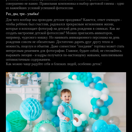
совершенно не важно. Правильная компоновка и выбор цветовой гаммы - одно
из важнейших условий успешной фотосессии.
Раз, два, три - улыбка!
Для чего вообще мы проводим детские праздники? Кажется, ответ очевиден -
чтобы ребёнок был счастлив, радовался прекрасным мгновениям жизни,
которые и воплощает фотограф на детский день рождения в снимках. Как же
создать настроение детской фотосессии? Можно пригласить аниматоров,
например, чудесного мишку. Но нанимать анимационного персонажа на день
рождения совсем не обязательно. Достаточно дарить друг другу тепло и
нежность, поцелуи и объятия. Даже совместное "поедание" тортика может стать
интересным решением для фотографии. Главное, будьте собой, не стесняйтесь
выражать эмоции - и кадры получатся по-настоящему живыми, наполненными
оптимистичным содержанием.
Как можно чаще радуйте себя и близких людей, особенно деток!