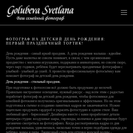
ФОТОГРАФ НА ДЕТСКИЙ ДЕНЬ РОЖДЕНИЯ:
ПЕРВЫЙ ПРАЗДНИЧНЫЙ ТОРТИК!
День рождения - самый яркий праздник. А день рождения малыша - вдвойне.
Пусть даже малютка не совсем понимает, в связи, с чем организовано
празднество с мягкими игрушками, подарками и аниматорами, но совсем скоро,
через пару годиков, ребёнок будет пересматривать праздничные фотографии с
улыбкой - улыбкой до ушей. А провести профессиональную фотосъёмку вам
поможет фотограф на детский день рождения.
День рождения - стильный праздник.
При подготовке к фотосессии всё должно быть продумано до мелочей.
Правильно настроенное освещение, нужный ракурс - над всем этим с радостью
поработает фотограф на детский день рождения, чтобы фотоснимки для
семейной фотокниги получились оригинальными и эффектными. Но на этом
подготовка к съемке и созданию памятных кадров не заканчивается. Нужно
тщательно продумать гардероб и украсить фотостудию в одном стиле. Ваш
любимый цвет - бирюзовый? Дизайнеры вместе с вами проработают детали
интерьера студии: воздушные шары, гирлянды, колпачки и даже пирожные будут
органично смотреться на фотографиях. Когда рассматриваешь кадры со дня
рождения малыша, удивляешься, насколько точно и верно подобрана одежда для
ребёнка, мамы и папы. Джинсовый стиль или оттенки морской волны -